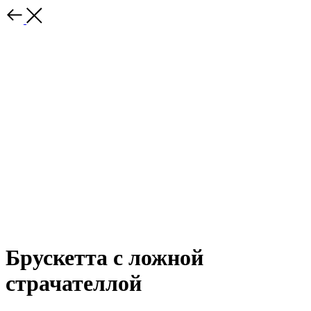
Брускетта с ложной
страчателлой